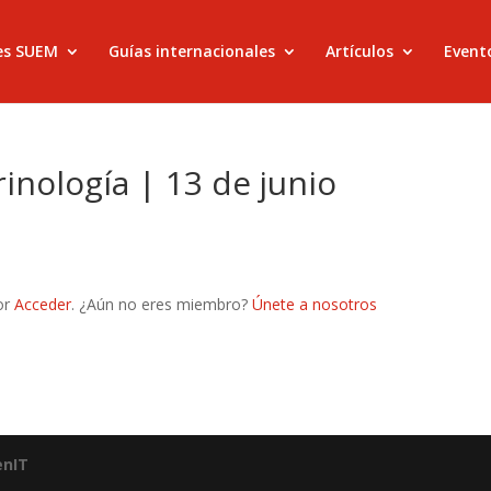
es SUEM
Guías internacionales
Artículos
Evento
inología | 13 de junio
or
Acceder
. ¿Aún no eres miembro?
Únete a nosotros
enIT