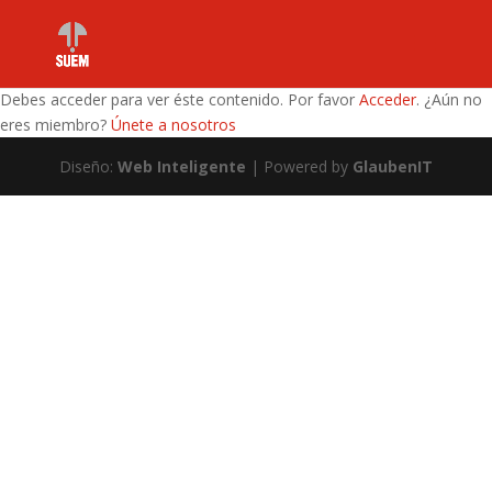
Debes acceder para ver éste contenido. Por favor
Acceder
. ¿Aún no
eres miembro?
Únete a nosotros
Diseño:
Web Inteligente
| Powered by
GlaubenIT