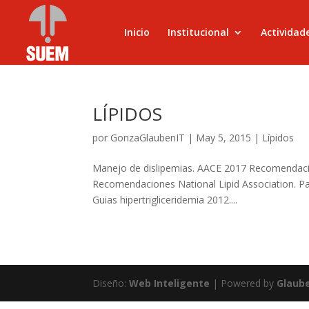
Inicio
Institucional
Actividad
LÍPIDOS
por
GonzaGlaubenIT
|
May 5, 2015
|
Lípidos
Manejo de dislipemias. AACE 2017 Recomendacion
Recomendaciones National Lipid Association. P
Guias hipertrigliceridemia 2012....
Diseño:
Web Inteligente
| Powered by
Glaub