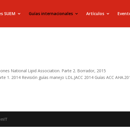
es SUEM
Guías internacionales
Artículos
Evento
es National Lipid Association. Parte 2. Borrador, 2015
arte 1. 2014 Revisión guías manejo LDL.JACC 2014 Guías ACC AHA.20
enIT