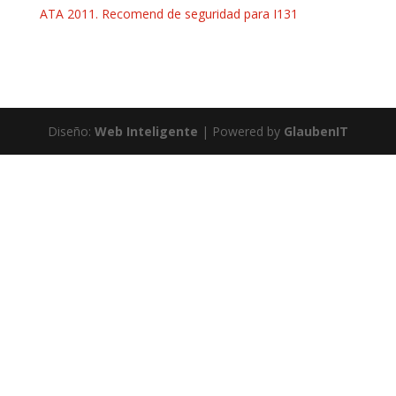
ATA 2011.
Recomend de seguridad para I131
Diseño:
Web Inteligente
| Powered by
GlaubenIT