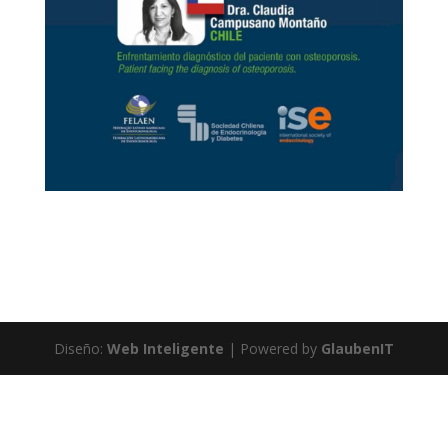
Diseño:
Web Inteligente
| Powered by
GlaubenIT