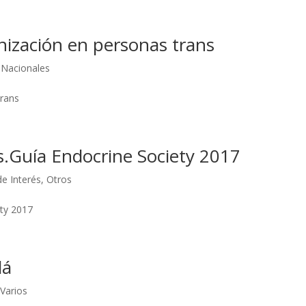
onización en personas trans
Nacionales
trans
s.Guía Endocrine Society 2017
de Interés
,
Otros
ety 2017
dá
 Varios