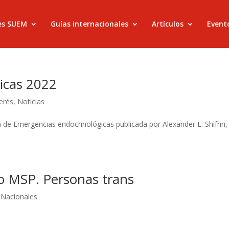
es SUEM
Guías internacionales
Artículos
Evento
icas 2022
terés
,
Noticias
ón de Emergencias endocrinológicas publicada por Alexander L. Shifrin,
o MSP. Personas trans
Nacionales