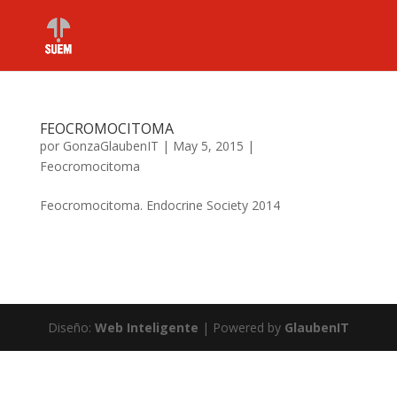
FEOCROMOCITOMA
por
GonzaGlaubenIT
|
May 5, 2015
|
Feocromocitoma
Feocromocitoma. Endocrine Society 2014
Diseño:
Web Inteligente
| Powered by
GlaubenIT