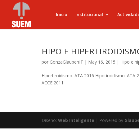
Inicio
Institucional
Actividad
HIPO E HIPERTIROIDISM
por
GonzaGlaubenIT
|
May 16, 2015
|
Hipo e hi
Hipertiroidismo. ATA 2016 Hipotiroidismo. ATA 
ACCE 2011
Diseño:
Web Inteligente
| Powered by
Glaub