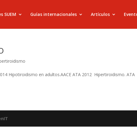
es SUEM
Guías internacionales
Artículos
Evento
O
pertiroidismo
2014 Hipotiroidismo en adultos.AACE ATA 2012 Hipertiroidismo. ATA
enIT